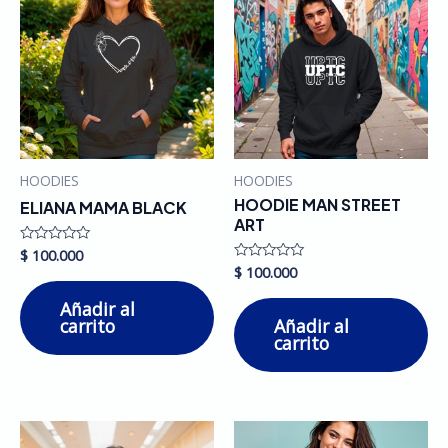
HOODIES
HOODIES
HOODIE MAN STREET
ELIANA MAMA BLACK
ART
$
100.000
Valorado
en
$
100.000
Valorado
0
en
de
0
Añadir al
5
de
carrito
Añadir al
5
carrito