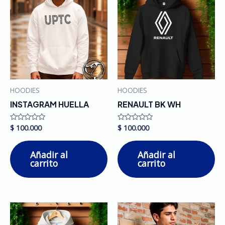
HOODIES
HOODIES
INSTAGRAM HUELLA
RENAULT BK WH
$
100.000
$
100.000
Valorado
Valorado
en
en
0
0
de
de
Añadir al
Añadir al
5
5
carrito
carrito