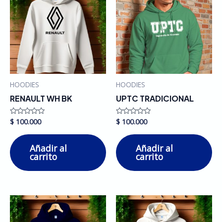
HOODIES
HOODIES
RENAULT WH BK
UPTC TRADICIONAL
$
100.000
$
100.000
Valorado
Valorado
en
en
0
0
de
de
Añadir al
Añadir al
5
5
carrito
carrito