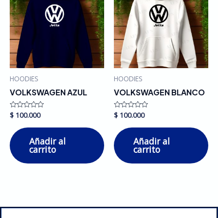
HOODIES
HOODIES
VOLKSWAGEN AZUL
VOLKSWAGEN BLANCO
$
100.000
$
100.000
Valorado
Valorado
en
en
0
0
de
de
Añadir al
Añadir al
5
5
carrito
carrito