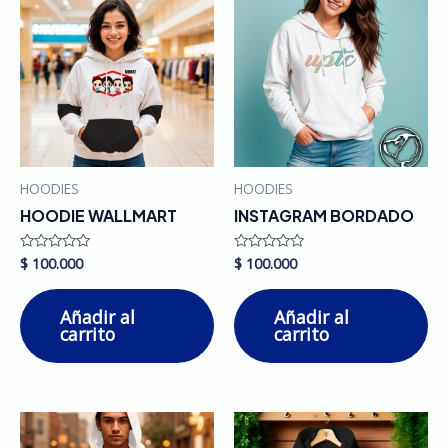
HOODIES
HOODIES
HOODIE WALLMART
INSTAGRAM BORDADO
$
100.000
$
100.000
Valorado
Valorado
en
en
0
0
de
de
Añadir al
Añadir al
5
5
carrito
carrito