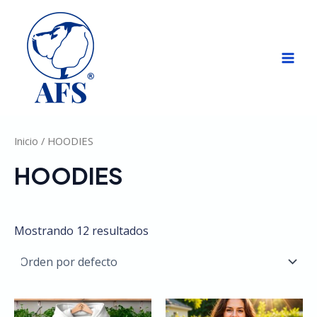
Ir
Mai
al
Men
contenido
Inicio
/ HOODIES
HOODIES
Mostrando 12 resultados