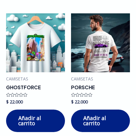
CAMISETAS
CAMISETAS
GHOSTFORCE
PORSCHE
$
22.000
$
22.000
Valorado
Valorado
en
en
0
0
de
de
Añadir al
Añadir al
5
5
carrito
carrito