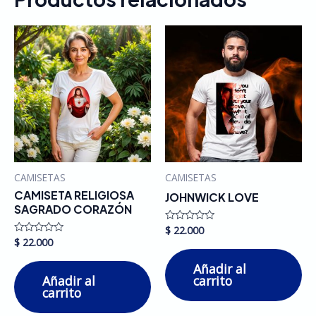
CAMISETAS
CAMISETAS
CAMISETA RELIGIOSA
JOHNWICK LOVE
SAGRADO CORAZÓN
$
22.000
Valorado
en
$
22.000
Valorado
0
en
de
0
Añadir al
5
de
Añadir al
carrito
5
carrito