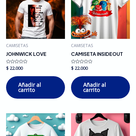
CAMISETAS
CAMISETAS
JOHNWICK LOVE
CAMISETA INSIDEOUT
$
22.000
$
22.000
Valorado
Valorado
en
en
0
0
de
de
Añadir al
Añadir al
5
5
carrito
carrito