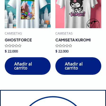
CAMISETAS
CAMISETAS
GHOSTFORCE
CAMISETA KUROMI
$
22.000
$
22.000
Valorado
Valorado
en
en
0
0
de
de
Añadir al
Añadir al
5
5
carrito
carrito