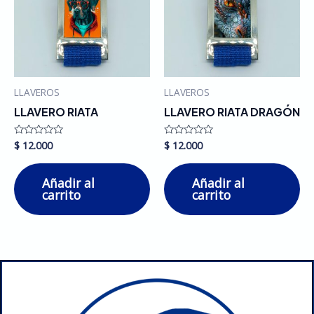
LLAVEROS
LLAVEROS
LLAVERO RIATA
LLAVERO RIATA DRAGÓN
$
12.000
$
12.000
Valorado
Valorado
en
en
0
0
de
de
Añadir al
Añadir al
5
5
carrito
carrito