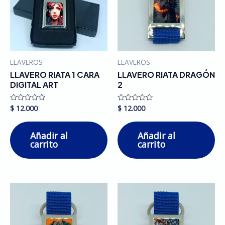
LLAVEROS
LLAVEROS
LLAVERO RIATA 1 CARA
LLAVERO RIATA DRAGÓN
DIGITAL ART
2
$
12.000
$
12.000
Valorado
Valorado
en
en
0
0
de
de
Añadir al
Añadir al
5
5
carrito
carrito