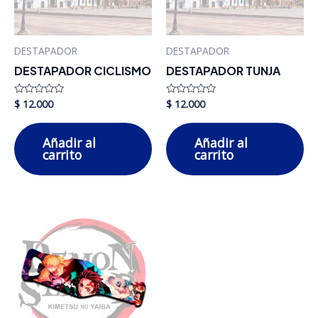
DESTAPADOR
DESTAPADOR
DESTAPADOR CICLISMO
DESTAPADOR TUNJA
$
12.000
$
12.000
Valorado
Valorado
en
en
0
0
de
de
Añadir al
Añadir al
5
5
carrito
carrito