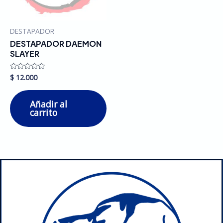
DESTAPADOR
DESTAPADOR DAEMON
SLAYER
$
12.000
Valorado
en
0
de
Añadir al
5
carrito