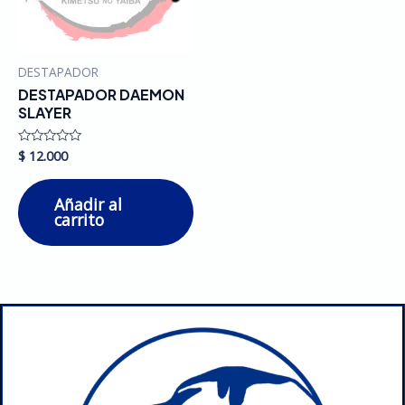
DESTAPADOR
DESTAPADOR DAEMON
SLAYER
$
12.000
Valorado
en
0
de
Añadir al
5
carrito