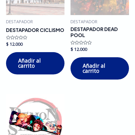
DESTAPADOR
DESTAPADOR
DESTAPADOR DEAD
DESTAPADOR CICLISMO
POOL
$
12.000
Valorado
en
$
12.000
Valorado
0
en
de
0
Añadir al
5
de
carrito
Añadir al
5
carrito